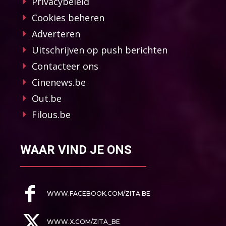
Privacybeleid
Cookies beheren
Adverteren
Uitschrijven op push berichten
Contacteer ons
Cinenews.be
Out.be
Filous.be
WAAR VIND JE ONS
WWW.FACEBOOK.COM/ZITA.BE
WWW.X.COM/ZITA_BE