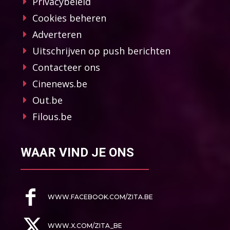
Privacybeleid
Cookies beheren
Adverteren
Uitschrijven op push berichten
Contacteer ons
Cinenews.be
Out.be
Filous.be
WAAR VIND JE ONS
WWW.FACEBOOK.COM/ZITA.BE
WWW.X.COM/ZITA_BE