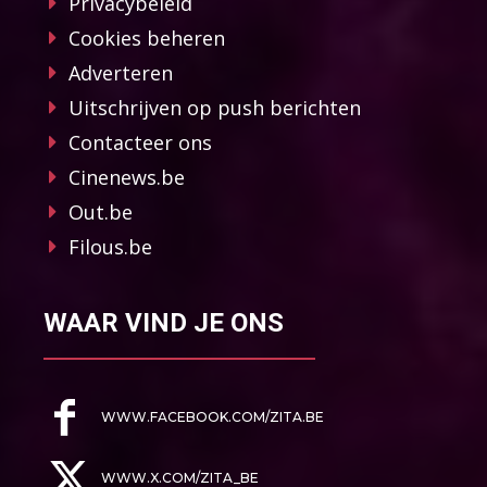
Privacybeleid
Cookies beheren
Adverteren
Uitschrijven op push berichten
Contacteer ons
Cinenews.be
Out.be
Filous.be
WAAR VIND JE ONS
WWW.FACEBOOK.COM/ZITA.BE
WWW.X.COM/ZITA_BE