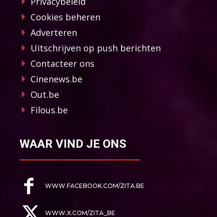
Privacybeleid
Cookies beheren
Adverteren
Uitschrijven op push berichten
Contacteer ons
Cinenews.be
Out.be
Filous.be
WAAR VIND JE ONS
WWW.FACEBOOK.COM/ZITA.BE
WWW.X.COM/ZITA_BE