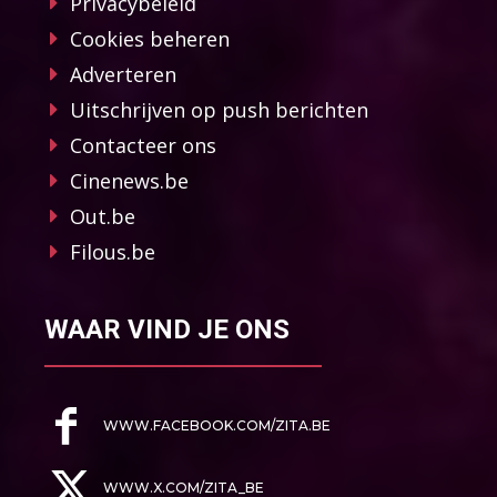
Privacybeleid
Cookies beheren
Adverteren
Uitschrijven op push berichten
Contacteer ons
Cinenews.be
Out.be
Filous.be
WAAR VIND JE ONS
WWW.FACEBOOK.COM/ZITA.BE
WWW.X.COM/ZITA_BE