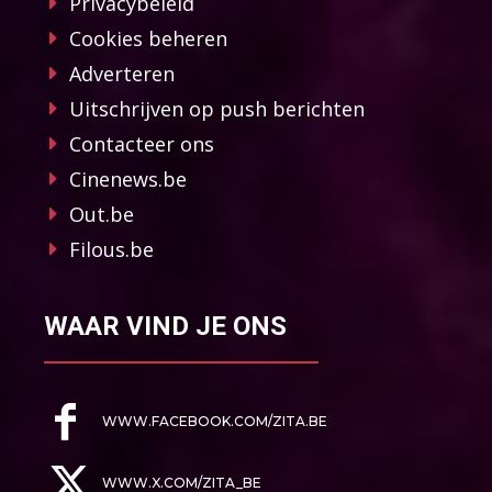
Privacybeleid
Cookies beheren
Adverteren
Uitschrijven op push berichten
Contacteer ons
Cinenews.be
Out.be
Filous.be
WAAR VIND JE ONS
WWW.FACEBOOK.COM/ZITA.BE
WWW.X.COM/ZITA_BE