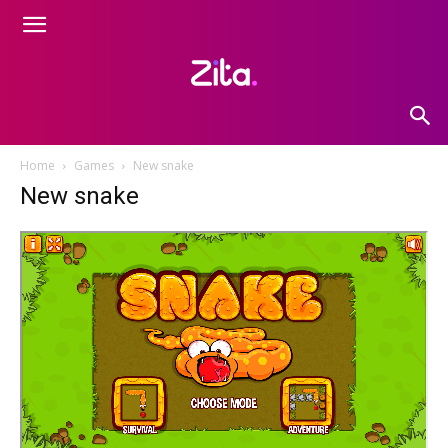
Home
Games
New snake
New snake