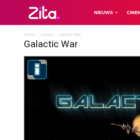
NIEUWS
CINE
Home
Games
Galactic War
Galactic War